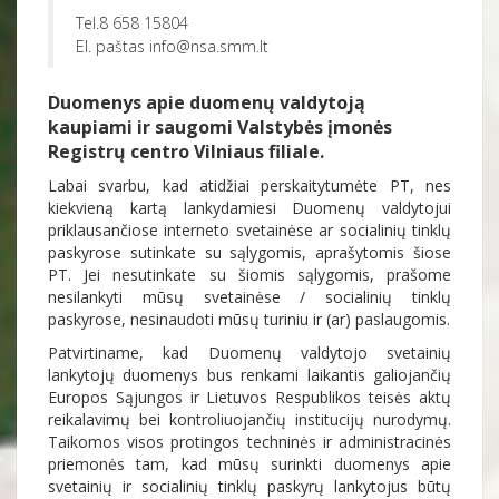
Tel.8 658 15804
El. paštas info@nsa.smm.lt
Duomenys apie duomenų valdytoją
kaupiami ir saugomi Valstybės įmonės
Registrų centro Vilniaus filiale.
Labai svarbu, kad atidžiai perskaitytumėte PT, nes
kiekvieną kartą lankydamiesi Duomenų valdytojui
priklausančiose interneto svetainėse ar socialinių tinklų
paskyrose sutinkate su sąlygomis, aprašytomis šiose
PT. Jei nesutinkate su šiomis sąlygomis, prašome
nesilankyti mūsų svetainėse / socialinių tinklų
paskyrose, nesinaudoti mūsų turiniu ir (ar) paslaugomis.
Patvirtiname, kad Duomenų valdytojo svetainių
lankytojų duomenys bus renkami laikantis galiojančių
Europos Sąjungos ir Lietuvos Respublikos teisės aktų
reikalavimų bei kontroliuojančių institucijų nurodymų.
Taikomos visos protingos techninės ir administracinės
priemonės tam, kad mūsų surinkti duomenys apie
svetainių ir socialinių tinklų paskyrų lankytojus būtų