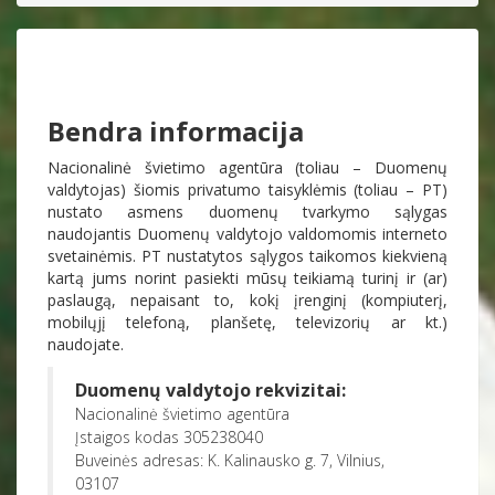
Bendra informacija
Nacionalinė švietimo agentūra (toliau – Duomenų
valdytojas) šiomis privatumo taisyklėmis (toliau – PT)
nustato asmens duomenų tvarkymo sąlygas
naudojantis Duomenų valdytojo valdomomis interneto
svetainėmis. PT nustatytos sąlygos taikomos kiekvieną
kartą jums norint pasiekti mūsų teikiamą turinį ir (ar)
paslaugą, nepaisant to, kokį įrenginį (kompiuterį,
mobilųjį telefoną, planšetę, televizorių ar kt.)
naudojate.
Duomenų valdytojo rekvizitai:
Nacionalinė švietimo agentūra
Įstaigos kodas 305238040
Buveinės adresas: K. Kalinausko g. 7, Vilnius,
03107