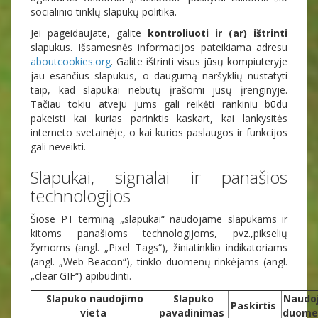
socialinio tinklų slapukų politika.
Jei pageidaujate, galite
kontroliuoti ir (ar) ištrinti
slapukus. Išsamesnės informacijos pateikiama adresu
aboutcookies.org
. Galite ištrinti visus jūsų kompiuteryje
jau esančius slapukus, o daugumą naršyklių nustatyti
taip, kad slapukai nebūtų įrašomi jūsų įrenginyje.
Tačiau tokiu atveju jums gali reikėti rankiniu būdu
pakeisti kai kurias parinktis kaskart, kai lankysitės
interneto svetainėje, o kai kurios paslaugos ir funkcijos
gali neveikti.
Slapukai, signalai ir panašios
technologijos
Šiose PT terminą „slapukai“ naudojame slapukams ir
kitoms panašioms technologijoms, pvz.,pikselių
žymoms (angl. „Pixel Tags“), žiniatinklio indikatoriams
(angl. „Web Beacon“), tinklo duomenų rinkėjams (angl.
„clear GIF“) apibūdinti.
Slapuko naudojimo
Slapuko
Naudo
Paskirtis
vieta
pavadinimas
duome