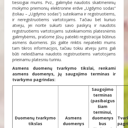
tiesiogiai mums. Pvz., galimybė naudotis skaitmeninių
mokymo priemonių elektronine erdve „Ugdymo sodas“
(toliau – „Ugdymo sodas“) suteikiama ir registruotiems,
ir neregistruotiems vartotojams. Tačiau bet kuriuo
atveju, jei norite sukurti savo paskyrą ir naudotis
registruotiems vartotojams suteikiamomis platesnėmis
galimybėmis, prašome Jūsų pateikti registracijai būtinus
asmens duomenis. Jūs galite rinktis nepateikti mums
tam tikros informacijos, tačiau tokiu atveju jums gali
būti neleidžiama naudotis registruotiems vartotojams
prieinamu platesniu turiniu.
Asmens duomenų tvarkymo tikslai, renkami
asmens duomenys, jų saugojimo terminas ir
tvarkymo pagrindas:
Saugojimo
terminas
(pasibaigus
šiam
terminui,
Duomenų tvarkymo
Asmens
duomenys
Tvar
tikslas
duomenys
bus
pagr