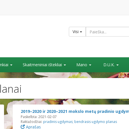
Visi
nkiai
Skaitmeniniai ištekliai
Mano
D.U.K.
lanai
2019–2020 ir 2020–2021 mokslo metų pradinio ugd
Paskelbta: 2021-02-07
Raktažodžiai:
pradinis ugdymas
;
bendrasis ugdymo planas
Aprašas