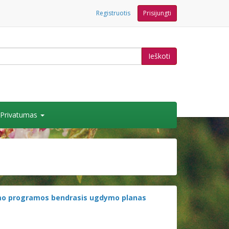
Registruotis
Prisijungti
Ieškoti
Privatumas
ymo programos bendrasis ugdymo planas