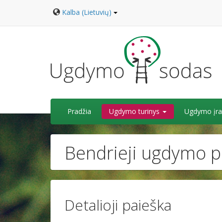
Kalba (Lietuvių)
Pradžia
Ugdymo turinys
Ugdymo įra
Bendrieji ugdymo p
Detalioji paieška