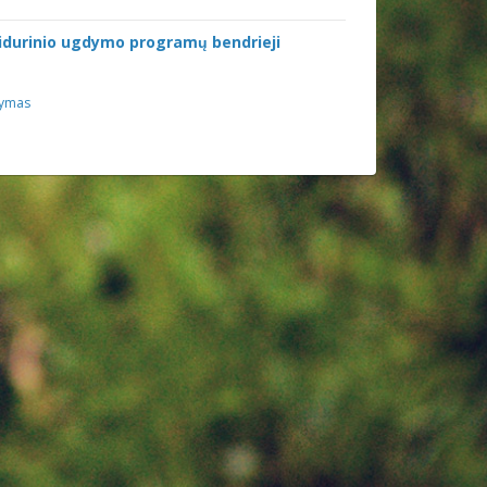
vidurinio ugdymo programų bendrieji
dymas