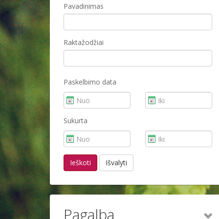
Pavadinimas
Raktažodžiai
Paskelbimo data
Sukurta
Ieškoti
Išvalyti
Pagalba