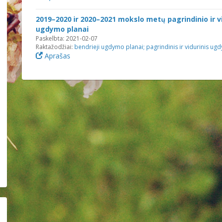
2019–2020 ir 2020–2021 mokslo metų pagrindinio ir 
ugdymo planai
Paskelbta: 2021-02-07
Raktažodžiai:
bendrieji ugdymo planai
;
pagrindinis ir vidurinis ug
Aprašas