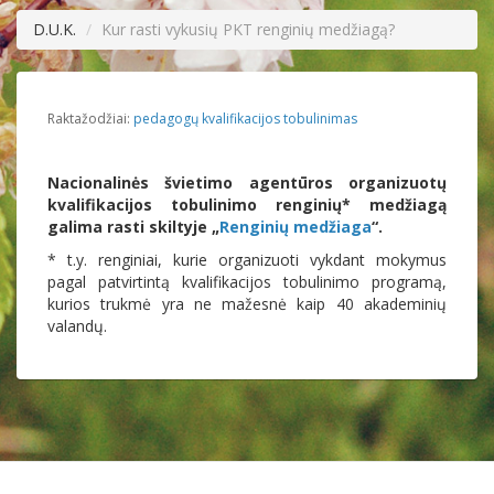
D.U.K.
Kur rasti vykusių PKT renginių medžiagą?
Raktažodžiai:
pedagogų kvalifikacijos tobulinimas
Nacionalinės švietimo agentūros organizuotų
kvalifikacijos tobulinimo renginių* medžiagą
galima rasti skiltyje „
Renginių medžiaga
“.
* t.y. renginiai, kurie organizuoti vykdant mokymus
pagal patvirtintą kvalifikacijos tobulinimo programą,
kurios trukmė yra ne mažesnė kaip 40 akademinių
valandų.