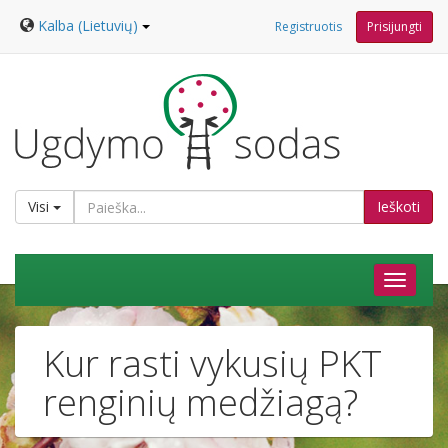
Kalba (Lietuvių)
Registruotis
Prisijungti
Visi
Ieškoti
Kur rasti vykusių PKT
renginių medžiagą?