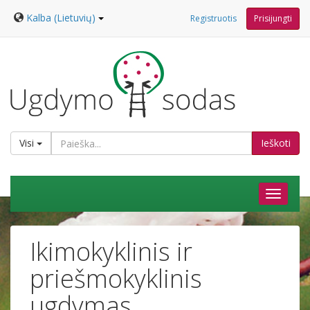
Kalba (Lietuvių)
Registruotis
Prisijungti
Visi
Ieškoti
Ikimokyklinis ir
priešmokyklinis
ugdymas