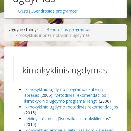
← Grįžti į „Bendrosios programos“
Ugdymo turinys
Bendrosios programos
Ikimokyklinis ir priešmokyklinis ugdymas
Ikimokyklinis ugdymas
Ikimokyklinio ugdymo programos kriterijų
aprašas (
2005
)
.
Metodinės rekomendacijos
ikimokyklinio ugdymo programai rengti (
2006
)
Ikimokyklinio ugdymo metodinės rekomendacijos
(
2015
)
Leidinys tėvams „Jūsų vaikas ikimokyklinukas“
(
2015
)
Ikimokyklinio amžiaus vaikų pasiekimų aprašas