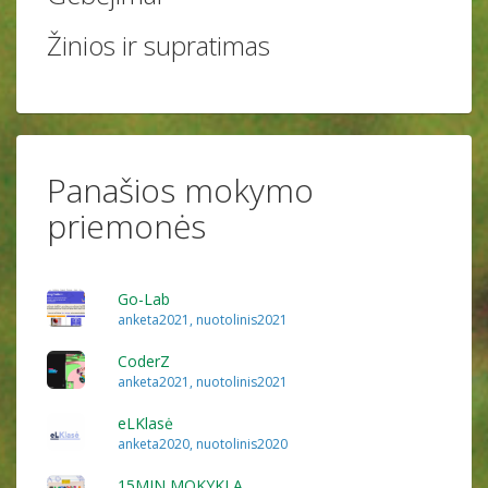
Žinios ir supratimas
Panašios mokymo
priemonės
Go-Lab
anketa2021
,
nuotolinis2021
CoderZ
anketa2021
,
nuotolinis2021
eLKlasė
anketa2020
,
nuotolinis2020
15MIN MOKYKLA