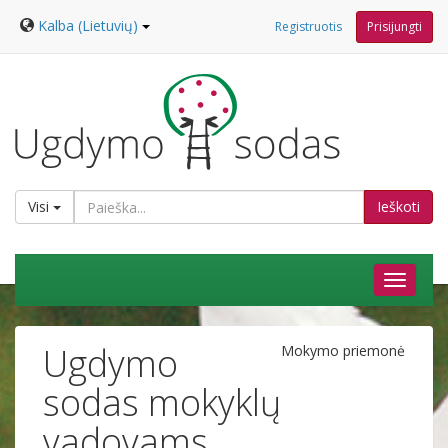
Kalba (Lietuvių)
Registruotis
Prisijungti
Visi
Ieškoti
Ugdymo
Mokymo priemonė
sodas mokyklų
vadovams