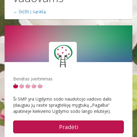
← Grįžti į sąrašą
Bendras įvertinimas
Ši SMP yra Ugdymo sodo naudotojo vadovo dalis
(daugiau jų rasite spragtelėję mygtuką „Pagalba“
apatinėje kiekvieno Ugdymo sodo lango eilutėje).
Pradėti