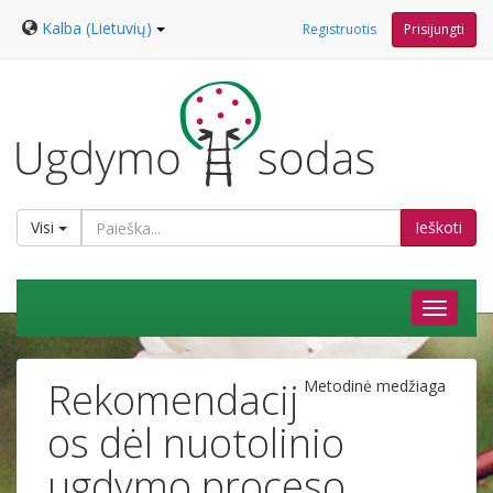
Kalba (Lietuvių)
Registruotis
Prisijungti
Visi
Ieškoti
Rekomendacij
Metodinė medžiaga
os dėl nuotolinio
ugdymo proceso