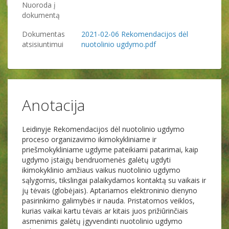
Nuoroda į
dokumentą
Dokumentas
2021-02-06 Rekomendacijos dėl
atsisiuntimui
nuotolinio ugdymo.pdf
Anotacija
Leidinyje Rekomendacijos dėl nuotolinio ugdymo
proceso organizavimo ikimokykliniame ir
priešmokykliniame ugdyme pateikiami patarimai, kaip
ugdymo įstaigų bendruomenės galėtų ugdyti
ikimokyklinio amžiaus vaikus nuotolinio ugdymo
sąlygomis, tikslingai palaikydamos kontaktą su vaikais ir
jų tėvais (globėjais). Aptariamos elektroninio dienyno
pasirinkimo galimybės ir nauda. Pristatomos veiklos,
kurias vaikai kartu tėvais ar kitais juos prižiūrinčiais
asmenimis galėtų įgyvendinti nuotolinio ugdymo