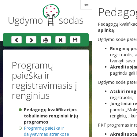
Programų
paieška ir
registravimasis į
renginius
Pedagogų kvalifikacijos
tobulinimo renginiai ir jų
programos
Programų paieška ir
dalyvavimas atrankose